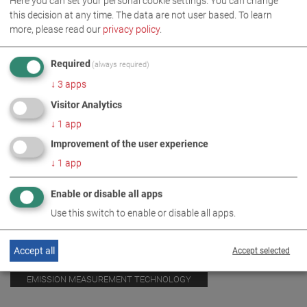
Here you can set your personal cookie settings. You can change
this decision at any time. The data are not user based.
To learn
more, please read our
privacy policy
.
Required
(always required)
↓
3
apps
Visitor Analytics
↓
1
app
Improvement of the user experience
↓
1
app
Enable or disable all apps
Use this switch to enable or disable all apps.
IMAGES AS ZIP DOWNLOAD
Accept all
Accept selected
EMISSION MEASUREMENT TECHNOLOGY