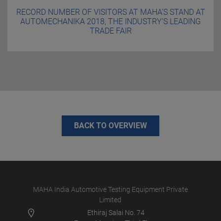
RECORD NUMBER OF VISITORS AT MAHA’S STAND AT
AUTOMECHANIKA 2018, THE INDUSTRY’S LEADING
TRADE FAIR
BACK TO OVERVIEW
MAHA India Automotive Testing Equipment Private
Limited
Ethiraj Salai No. 74