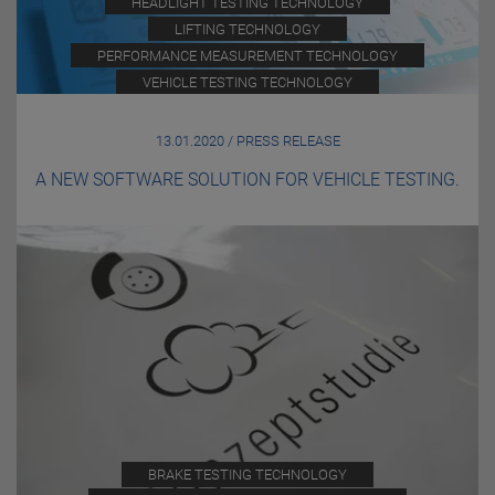
HEADLIGHT TESTING TECHNOLOGY
LIFTING TECHNOLOGY
PERFORMANCE MEASUREMENT TECHNOLOGY
VEHICLE TESTING TECHNOLOGY
13.01.2020 / PRESS RELEASE
A NEW SOFTWARE SOLUTION FOR VEHICLE TESTING.
BRAKE TESTING TECHNOLOGY