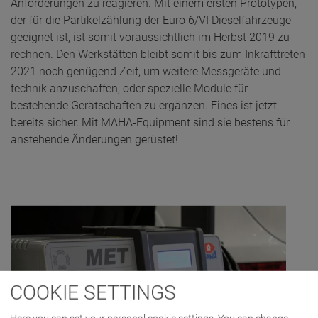
Anforderungen zu reagieren. Mit einem ersten Prototypen,
der für die Partikelzählung der Euro 6/VI Dieselfahrzeuge
geeignet ist, ist somit voraussichtlich im Herbst 2019 zu
rechnen. Den Werkstätten bleibt somit bis zum Inkrafttreten
2021 noch genügend Zeit, um weitere Messgeräte und -
technik anzuschaffen, oder spezielle Module für
bestehende Gerätschaften zu ergänzen. Eines ist jetzt
bereits sicher: Mit MAHA-Equipment sind sie bestens für
anstehende Änderungen gerüstet!
COOKIE SETTINGS