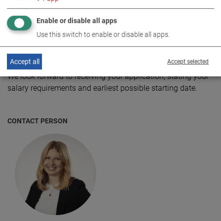
Selbstständige und gewissenhafte Arbeitsweise
Qualitätsbewusstsein
Enable or disable all apps
Teamfähigkeit
Use this switch to enable or disable all apps.
Schichtbereitschaft
Accept all
Accept selected
We look forward to receiving your application, stating your
salary requirements and earliest possible starting date.
CONTACT PERSON