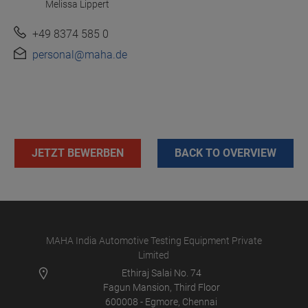
Melissa Lippert
+49 8374 585 0
personal@maha.de
JETZT BEWERBEN
BACK TO OVERVIEW
MAHA India Automotive Testing Equipment Private
Limited
Ethiraj Salai No. 74
Fagun Mansion, Third Floor
600008 - Egmore, Chennai