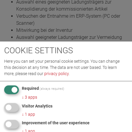
Auswahl eines geeigneten Ladungsträgers zur
Konsolidierung der kommissionierten Artikel
Verbuchen der Entnahme im ERP-System (PC oder
Scanner)
Mitwirkung bei der Inventur
Auswahl geeigneter Ladungsträger zur Vermeidung
von Schäden bei Kommissionierungen
COOKIE SETTINGS
Verpacken aller Güter nach Vorgabe
Mitarbeit bei Optimierungsmaßnahmen im Team
Here you can set your personal cookie settings. You can change
Lager- und Bestandswesen
this decision at any time. The data are not user based.
To learn
more, please read our
privacy policy
.
WHAT YOU BRING WITH YOU:
Required
(always required)
Berufserfahrung im Bereich Lager- und
↓
3
apps
Bestandswesen
Visitor Analytics
Staplerschein, Erfahrung mit Schmalgangstapler
wünschenswert
↓
1
app
Kenntnisse im ERP-System
Improvement of the user experience
(Warehousemanagement)
↓
1
app